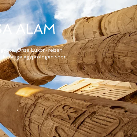
SA ALAM
Egypte. Onze Luxor-reizen
deskundige egyptologen voor