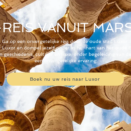
REIS VANUIT MAR
Ga op een onvergetelijke reis door de oude stad Luxor
.
 Luxor en dompel jezelf onder in het hart van het oude 
n geschiedenis, cultuur en luxe, onder begeleiding van 
een onvergetelijke ervaring.
Boek nu uw reis naar Luxor