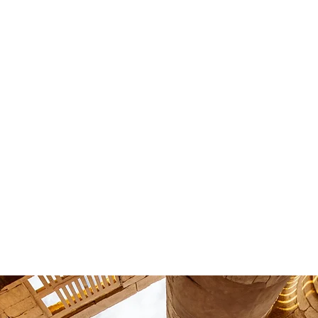
iktrips
woestijn safari trips
woestijn safari
aagformulier