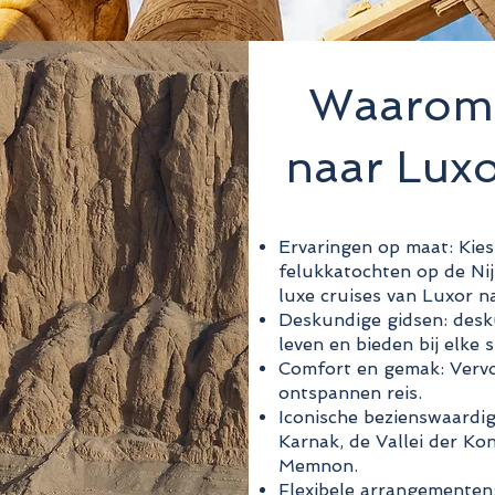
Waarom k
naar Luxo
Ervaringen op maat: Kie
felukkatochten op de Nijl
luxe cruises van Luxor n
Deskundige gidsen: desk
leven en bieden bij elke 
Comfort en gemak: Vervo
ontspannen reis.
Iconische bezienswaardi
Karnak, de Vallei der K
Memnon.
Flexibele arrangementen: