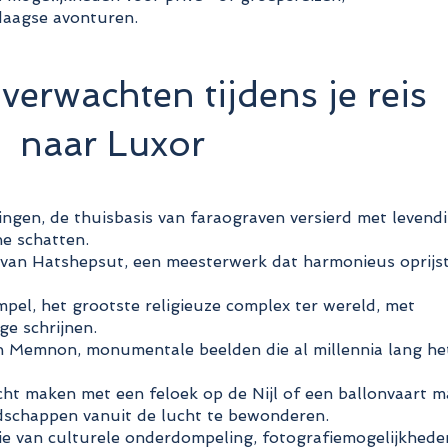
daagse avonturen.
verwachten tijdens je reis
naar Luxor
ingen, de thuisbasis van faraograven versierd met levend
he schatten.
an Hatshepsut, een meesterwerk dat harmonieus oprijst
el, het grootste religieuze complex ter wereld, met
ge schrijnen.
n Memnon, monumentale beelden die al millennia lang he
cht maken met een feloek op de Nijl of een ballonvaart 
chappen vanuit de lucht te bewonderen.
ie van culturele onderdompeling, fotografiemogelijkhede