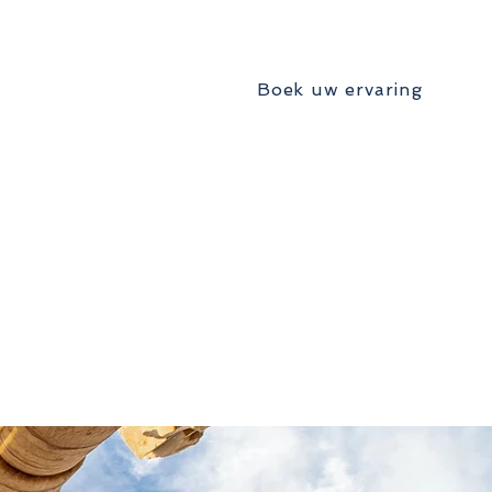
Boek uw ervaring
 trips
Overdrachten
Trips
Contact