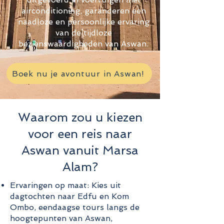
airconditioning, garanderen een
naadloze en persoonlijke ervaring
van de tijdloze
bezienswaardigheden van Aswan.
Boek nu je avontuur in Aswan!
Waarom zou u kiezen
voor een reis naar
Aswan vanuit Marsa
Alam?
Ervaringen op maat: Kies uit
dagtochten naar Edfu en Kom
Ombo, eendaagse tours langs de
hoogtepunten van Aswan,