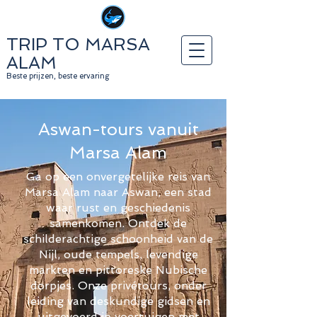
TRIP TO MARSA
ALAM
Beste prijzen, beste ervaring
Aswan-tours vanuit
Marsa Alam
Ga op een onvergetelijke reis van
Marsa Alam naar Aswan, een stad
waar rust en geschiedenis
samenkomen. Ontdek de
schilderachtige schoonheid van de
Nijl, oude tempels, levendige
markten en pittoreske Nubische
dorpjes. Onze privétours, onder
leiding van deskundige gidsen en
uitgevoerd in voertuigen met