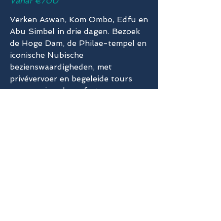
Vanaf €700
Verken Aswan, Kom Ombo, Edfu en
Abu Simbel in drie dagen. Bezoek
de Hoge Dam, de Philae-tempel en
iconische Nubische
bezienswaardigheden, met
privévervoer en begeleide tours
voor maximaal comfort.
Meer details
Ontdek de wonderen
van Aswan
Onze reizen naar Aswan vanuit Marsa Alam
combineren de serene schoonheid van de