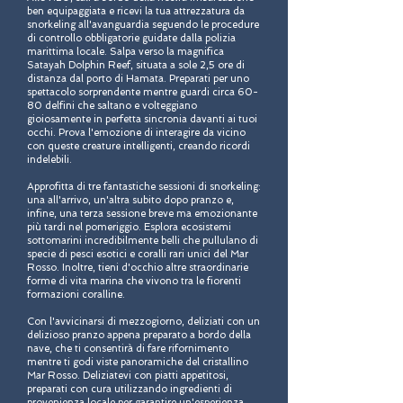
ben equipaggiata e ricevi la tua attrezzatura da
snorkeling all'avanguardia seguendo le procedure
di controllo obbligatorie guidate dalla polizia
marittima locale. Salpa verso la magnifica
Satayah Dolphin Reef, situata a sole 2,5 ore di
distanza dal porto di Hamata. Preparati per uno
spettacolo sorprendente mentre guardi circa 60-
80 delfini che saltano e volteggiano
gioiosamente in perfetta sincronia davanti ai tuoi
occhi. Prova l'emozione di interagire da vicino
con queste creature intelligenti, creando ricordi
indelebili.
Approfitta di tre fantastiche sessioni di snorkeling:
una all'arrivo, un'altra subito dopo pranzo e,
infine, una terza sessione breve ma emozionante
più tardi nel pomeriggio. Esplora ecosistemi
sottomarini incredibilmente belli che pullulano di
specie di pesci esotici e coralli rari unici del Mar
Rosso. Inoltre, tieni d'occhio altre straordinarie
forme di vita marina che vivono tra le fiorenti
formazioni coralline.
Con l'avvicinarsi di mezzogiorno, deliziati con un
delizioso pranzo appena preparato a bordo della
nave, che ti consentirà di fare rifornimento
mentre ti godi viste panoramiche del cristallino
Mar Rosso. Deliziatevi con piatti appetitosi,
preparati con cura utilizzando ingredienti di
provenienza locale per garantire un'esperienza