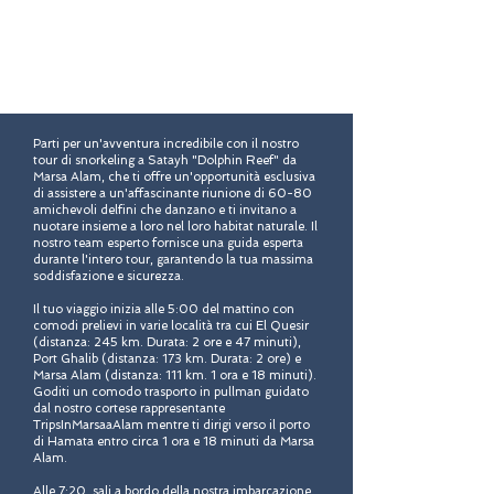
Parti per un'avventura incredibile con il nostro
tour di snorkeling a Satayh "Dolphin Reef" da
Marsa Alam, che ti offre un'opportunità esclusiva
di assistere a un'affascinante riunione di 60-80
amichevoli delfini che danzano e ti invitano a
nuotare insieme a loro nel loro habitat naturale. Il
nostro team esperto fornisce una guida esperta
durante l'intero tour, garantendo la tua massima
soddisfazione e sicurezza.
Il tuo viaggio inizia alle 5:00 del mattino con
comodi prelievi in varie località tra cui El Quesir
(distanza: 245 km. Durata: 2 ore e 47 minuti),
Port Ghalib (distanza: 173 km. Durata: 2 ore) e
Marsa Alam (distanza: 111 km. 1 ora e 18 minuti).
Goditi un comodo trasporto in pullman guidato
dal nostro cortese rappresentante
TripsInMarsaaAlam mentre ti dirigi verso il porto
di Hamata entro circa 1 ora e 18 minuti da Marsa
Alam.
Alle 7:20, sali a bordo della nostra imbarcazione