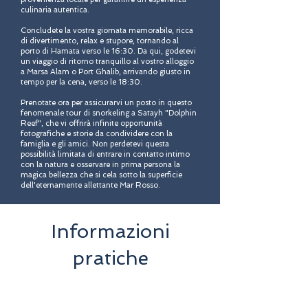
culinaria autentica.
Concludete la vostra giornata memorabile, ricca
di divertimento, relax e stupore, tornando al
porto di Hamata verso le 16:30. Da qui, godetevi
un viaggio di ritorno tranquillo al vostro alloggio
a Marsa Alam o Port Ghalib, arrivando giusto in
tempo per la cena, verso le 18:30.
Prenotate ora per assicurarvi un posto in questo
fenomenale tour di snorkeling a Satayh "Dolphin
Reef", che vi offrirà infinite opportunità
fotografiche e storie da condividere con la
famiglia e gli amici. Non perdetevi questa
possibilità limitata di entrare in contatto intimo
con la natura e osservare in prima persona la
magica bellezza che si cela sotto la superficie
dell'eternamente allettante Mar Rosso.
Informazioni
pratiche