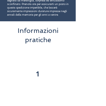
segnata da meraviglia, sorpresa ed entusiasmo
sconfinato. Prenota ora per assicurarti un posto in
questa spedizione irripetibile, che lascerà
sicuramente impressioni durature impresse negli
annali della memoria per gli anni a venire.
Informazioni
pratiche
1
Incluso
Servizio di prelievo dal tuo
hotel a Marsa Alam