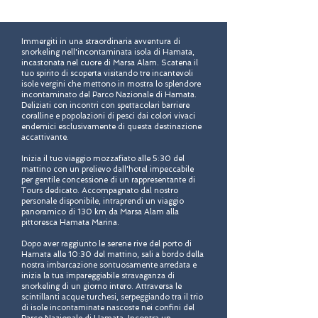
Immergiti in una straordinaria avventura di
snorkeling nell'incontaminata isola di Hamata,
incastonata nel cuore di Marsa Alam. Scatena il
tuo spirito di scoperta visitando tre incantevoli
isole vergini che mettono in mostra lo splendore
incontaminato del Parco Nazionale di Hamata.
Deliziati con incontri con spettacolari barriere
coralline e popolazioni di pesci dai colori vivaci
endemici esclusivamente di questa destinazione
accattivante.
Inizia il tuo viaggio mozzafiato alle 5:30 del
mattino con un prelievo dall'hotel impeccabile
per gentile concessione di un rappresentante di
Tours dedicato. Accompagnato dal nostro
personale disponibile, intraprendi un viaggio
panoramico di 130 km da Marsa Alam alla
pittoresca Hamata Marina.
Dopo aver raggiunto le serene rive del porto di
Hamata alle 10:30 del mattino, sali a bordo della
nostra imbarcazione sontuosamente arredata e
inizia la tua impareggiabile stravaganza di
snorkeling di un giorno intero. Attraversa le
scintillanti acque turchesi, serpeggiando tra il trio
di isole incontaminate nascoste nei confini del