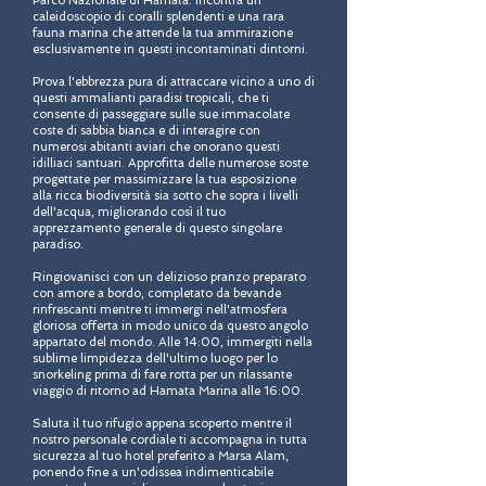
Parco Nazionale di Hamata. Incontra un
caleidoscopio di coralli splendenti e una rara
fauna marina che attende la tua ammirazione
esclusivamente in questi incontaminati dintorni.
Prova l'ebbrezza pura di attraccare vicino a uno di
questi ammalianti paradisi tropicali, che ti
consente di passeggiare sulle sue immacolate
coste di sabbia bianca e di interagire con
numerosi abitanti aviari che onorano questi
idilliaci santuari. Approfitta delle numerose soste
progettate per massimizzare la tua esposizione
alla ricca biodiversità sia sotto che sopra i livelli
dell'acqua, migliorando così il tuo
apprezzamento generale di questo singolare
paradiso.
Ringiovanisci con un delizioso pranzo preparato
con amore a bordo, completato da bevande
rinfrescanti mentre ti immergi nell'atmosfera
gloriosa offerta in modo unico da questo angolo
appartato del mondo. Alle 14:00, immergiti nella
sublime limpidezza dell'ultimo luogo per lo
snorkeling prima di fare rotta per un rilassante
viaggio di ritorno ad Hamata Marina alle 16:00.
Saluta il tuo rifugio appena scoperto mentre il
nostro personale cordiale ti accompagna in tutta
sicurezza al tuo hotel preferito a Marsa Alam,
ponendo fine a un'odissea indimenticabile