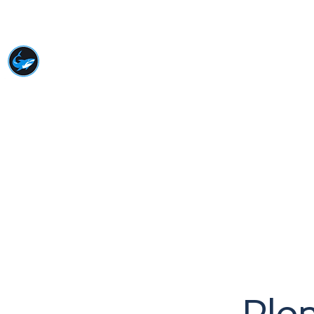
VOYAGE À MARSA
ALAM
Meilleurs prix, meilleure expérience
Page d'accueil
Snorkeling
Demande
Plon