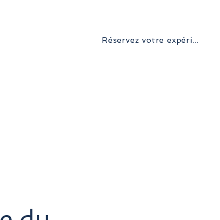
Réservez votre expérience inoubliable
e désert
Transferts
Trips
Contact
re du