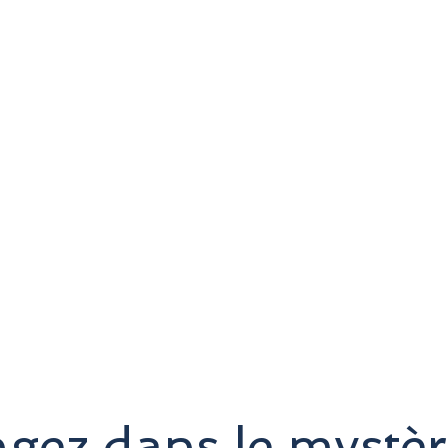
Plongées avec bouteilles
Excursions dans l
gez dans le mystè