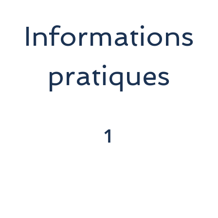
Informations
pratiques
1
ris
Non 
e votre hôtel à Marsa
Tout supplément no
Pourboires