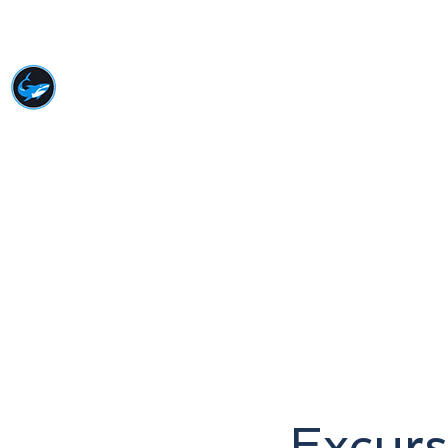
VOYAGE À MARSA
ALAM
Meilleurs prix, meilleure expérience
Page d'accueil
Snorkeling
Demande
Excurs