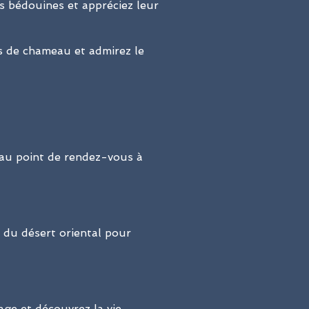
ns bédouines et appréciez leur
os de chameau et admirez le
 au point de rendez-vous à
 du désert oriental pour
lage et découvrez la vie