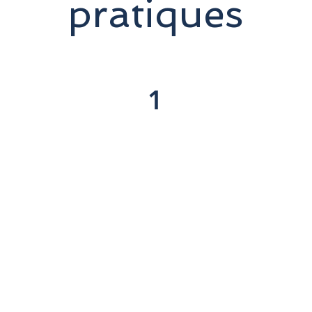
pratiques
1
ris
Non 
e votre hôtel à Marsa
Tout supplément no
rt
Pourboires
otre disposition
de soleil
N'oubliez pas d'appo
safari dans le désert
s le désert de Marsa
Écharpe
Lunettes de soleil
avec dégustation de thé
Crème solaire