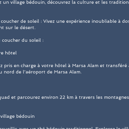
ez un village bédouin, découvrez la culture et les traditio
coucher de soleil : Vivez une expérience inoubliable à d
t sur le désert.
 coucher du soleil :
re hôtel
ez pris en charge à votre hôtel à Marsa Alam et transféré
u nord de l'aéroport de Marsa Alam.
uad et parcourez environ 22 km à travers les montagnes
village bédouin
ccueillis avec un thé bédouin traditionnel. Explorez le vil