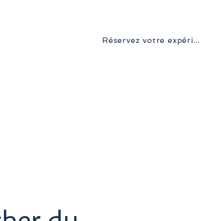
Réservez votre expérience inoubliable
e désert
Transferts
Trips
Contact
cher du