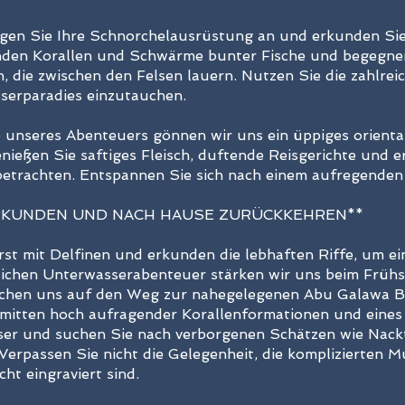
egen Sie Ihre Schnorchelausrüstung an und erkunden Sie
en Korallen und Schwärme bunter Fische und begegnen 
 die zwischen den Felsen lauern. Nutzen Sie die zahlre
serparadies einzutauchen.
 unseres Abenteuers gönnen wir uns ein üppiges orienta
enießen Sie saftiges Fleisch, duftende Reisgerichte und 
betrachten. Entspannen Sie sich nach einem aufregenden
ERKUNDEN UND NACH HAUSE ZURÜCKKEHREN**
rst mit Delfinen und erkunden die lebhaften Riffe, um e
lichen Unterwasserabenteuer stärken wir uns beim Frühs
chen uns auf den Weg zur nahegelegenen Abu Galawa Ba
mitten hoch aufragender Korallenformationen und eines 
ser und suchen Sie nach verborgenen Schätzen wie Nackt
Verpassen Sie nicht die Gelegenheit, die komplizierten M
ht eingraviert sind.