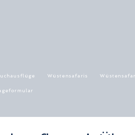
uchausflüge
Wüstensafaris
Wüstensafar
ageformular