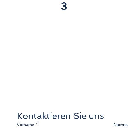
3
Preis
250 € pro Person
Familien und Gruppen erhalten einen
Sonderpreis. Kostenlose Stornierung bis
24 Stunden vor Beginn der Aktivität.
Kontaktieren Sie uns
Vorname
*
Nachn