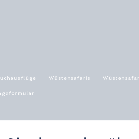
uchausflüge
Wüstensafaris
Wüstensafar
ageformular