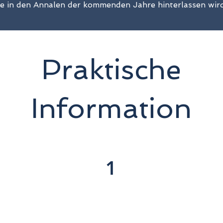
ke in den Annalen der kommenden Jahre hinterlassen wird
Praktische
Information
1
e
Nich