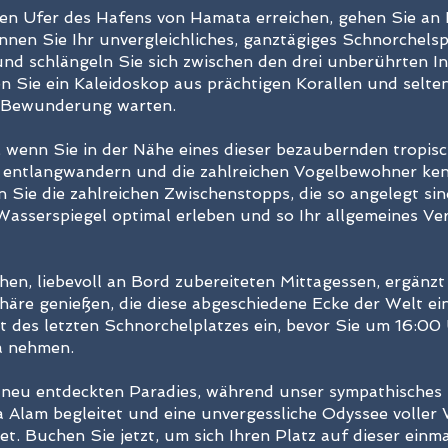
en Ufer des Hafens von Hamata erreichen, gehen Sie an
nnen Sie Ihr unvergleichliches, ganztägiges Schnorchels
und schlängeln Sie sich zwischen den drei unberührten I
 Sie ein Kaleidoskop aus prächtigen Korallen und selten
 Bewunderung warten.
 wenn Sie in der Nähe eines dieser bezaubernden tropis
entlangwandern und die zahlreichen Vogelbewohner kenne
ie die zahlreichen Zwischenstopps, die so angelegt sind,
asserspiegel optimal erleben und so Ihr allgemeines Vers
chen, liebevoll an Bord zubereiteten Mittagessen, ergänz
häre genießen, die diese abgeschiedene Ecke der Welt ein
it des letzten Schnorchelplatzes ein, bevor Sie um 16:00
a nehmen.
 neu entdeckten Paradies, während unser sympathisches 
a Alam begleitet und eine unvergessliche Odyssee volle
. Buchen Sie jetzt, um sich Ihren Platz auf dieser einma