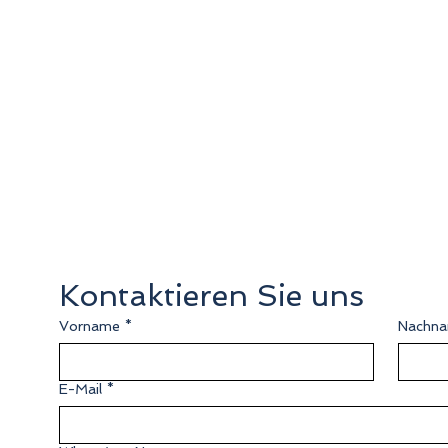
Preis
75 € pro Person
Familien und Gruppen erhalten einen
Sonderpreis. Kostenlose Stornierung bis
24 Stunden vor Beginn der Aktivität.
Kontaktieren Sie uns
Vorname
*
Nachn
E-Mail
*