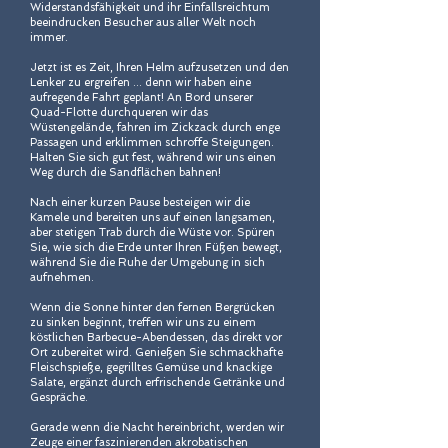
Widerstandsfähigkeit und ihr Einfallsreichtum
beeindrucken Besucher aus aller Welt noch
immer.
Jetzt ist es Zeit, Ihren Helm aufzusetzen und den
Lenker zu ergreifen ... denn wir haben eine
aufregende Fahrt geplant! An Bord unserer
Quad-Flotte durchqueren wir das
Wüstengelände, fahren im Zickzack durch enge
Passagen und erklimmen schroffe Steigungen.
Halten Sie sich gut fest, während wir uns einen
Weg durch die Sandflächen bahnen!
Nach einer kurzen Pause besteigen wir die
Kamele und bereiten uns auf einen langsamen,
aber stetigen Trab durch die Wüste vor. Spüren
Sie, wie sich die Erde unter Ihren Füßen bewegt,
während Sie die Ruhe der Umgebung in sich
aufnehmen.
Wenn die Sonne hinter den fernen Bergrücken
zu sinken beginnt, treffen wir uns zu einem
köstlichen Barbecue-Abendessen, das direkt vor
Ort zubereitet wird. Genießen Sie schmackhafte
Fleischspieße, gegrilltes Gemüse und knackige
Salate, ergänzt durch erfrischende Getränke und
Gespräche.
Gerade wenn die Nacht hereinbricht, werden wir
Zeuge einer faszinierenden akrobatischen